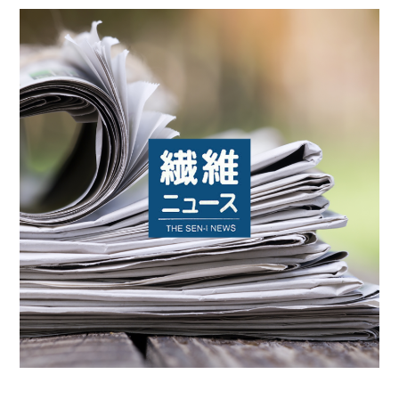
投資をご検討の皆さまへ
採用情報
事業一覧・技術紹介
ビジネスモデル
廃棄物水素転換プロセス
デジタルプラットフォーム「REBORN」
トレーサビリティとCSR対応
前処理最適化プロセス