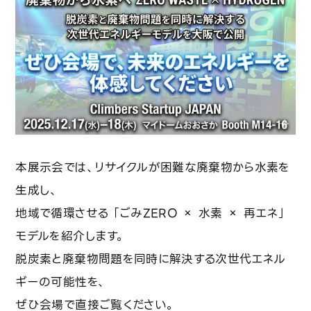
技術レポート
サステナビリティ
環境への取り組み
SDGs対応
カーボンニュートラル戦略
本展示会では、リサイクルが困難な廃棄物から水素を
生成し、
地域で循環させる 「ごみZERO × 水素 × 再エネ」
ニュース
モデルを紹介します。
脱炭素と廃棄物問題を同時に解決する次世代エネル
資料請求
ギーの可能性を、
ぜひ会場で直接ご覧ください。