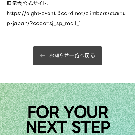
展示会公式サイト：
https://eight-event.8card.net/climbers/startu
p-japan/?code=sj_sp_mail_1
お知らせ一覧へ戻る
FOR YOUR
NEXT STEP