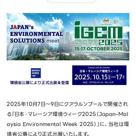
投資をご検討の皆さまへ
採用情報
事業一覧・技術紹介
ビジネスモデル
廃棄物水素転換プロセス
デジタルプラットフォーム「REBORN」
2025年10月7日〜9日にクアラルンプールで開催され
トレーサビリティとCSR対応
る「日本・マレーシア環境ウィーク2025（Japan–Mal
前処理最適化プロセス
aysia Environmental Week 2025）」に、当社は環
境省公募により正式出展いたします。