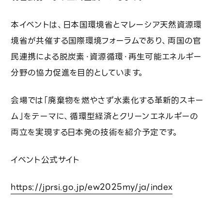
技術レポート
本イベントは、日本国環境省とマレーシア天然資源環
サステナビリティ
境省が共催する国際環境フォーラムであり、両国の官
民連携による脱炭素・資源循環・再生可能エネルギー
環境への取り組み
分野の協力促進を目的としています。
SDGs対応
会場では「廃棄物を燃やさず水素化する革新的スキー
カーボンニュートラル戦略
ム」をテーマに、循環型経済とクリーンエネルギーの
両立を実現する日本発の技術を紹介予定です。
ニュース
イベント公式サイト
https://jprsi.go.jp/ew2025my/ja/index
資料請求