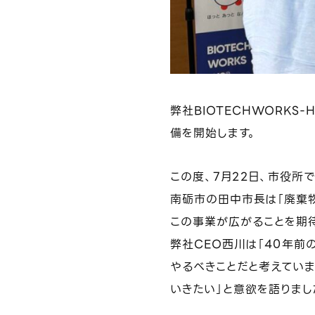
デジタルプラットフォーム「REBORN」
トレーサビリティとCSR対応
弊社BIOTECHWORK
備を開始します。
前処理最適化プロセス
この度、7月22日、市役所
南砺市の田中市長は「廃棄
技術レポート
この事業が広がることを期待
弊社CEO西川は「40年前
やるべきことだと考えてい
いきたい」と意欲を語りまし