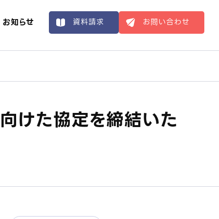
お知らせ
資料請求
お問い合わせ
表メッセージ
棄物水素転換プロセス
SDGs対応
SR・社会貢献
術レポート
に向けた協定を締結いた
用情報
レーサビリティとCSR対応