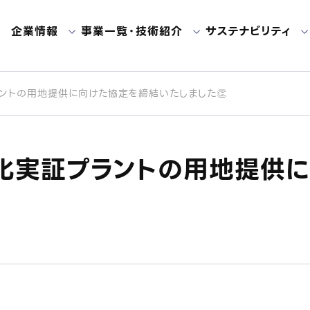
企業情報
事業一覧・技術紹介
サステナビリティ
ントの用地提供に向けた協定を締結いたしました👏
会社概要
ビジネスモデル
環境への取り組み
代
廃
パートナー・提携企業
前処理最適化プロセス
C
技
カーボンニュートラル戦略
化実証プラントの用地提供
投資をご検討の皆さまへ
デジタルプラットフォーム
採
ト
「REBORN」
プ