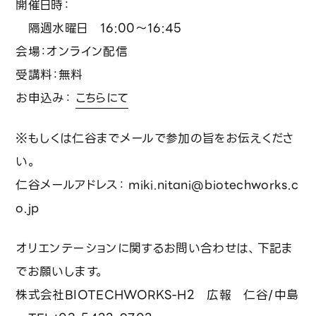
技術レポート
開催日時：
隔週水曜日 16:00〜16:45
会場：オンライン配信
サステナビリティ
受講料：無料
環境への取り組み
お申込み：
こちらにて
SDGs対応
※もしくは仁谷までメールで参加の旨をお伝えくださ
い。
カーボンニュートラル戦略
仁谷メールアドレス： miki.nitani@biotechworks.c
o.jp
ニュース
オリエンテーションに関するお問い合わせは、下記ま
でお願いします。
資料請求
株式会社BIOTECHWORKS-H2 広報 仁谷/中島