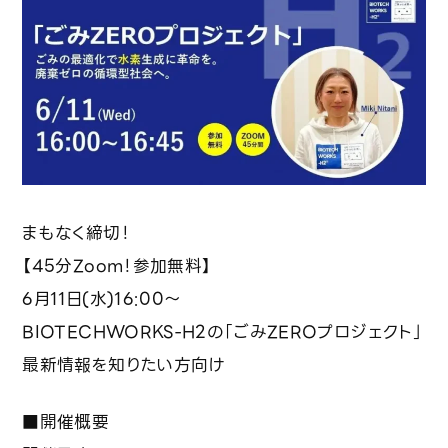
投資をご検討の皆さまへ
採用情報
事業一覧・技術紹介
ビジネスモデル
まもなく締切！
廃棄物水素転換プロセス
【45分Zoom！参加無料】
6月11日(水)16:00〜
デジタルプラットフォーム「REBORN」
BIOTECHWORKS-H2の「ごみZEROプロジェクト」
トレーサビリティとCSR対応
最新情報を知りたい方向け
前処理最適化プロセス
■開催概要